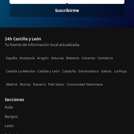
Suscribirme
24h Castilla y León
Tu fuente de información local actualizada.
España
Andalucía
Aragón
Asturias
Baleares
Canarias
Cantabria
Castilla La-Mancha
Castilla y León
Cataluña
Extremadura
Galicia
La Rioja
Madrid
Murcia
Navarra
País Vasco
Comunidad Valenciana
Secciones
Ávila
Burgos
León