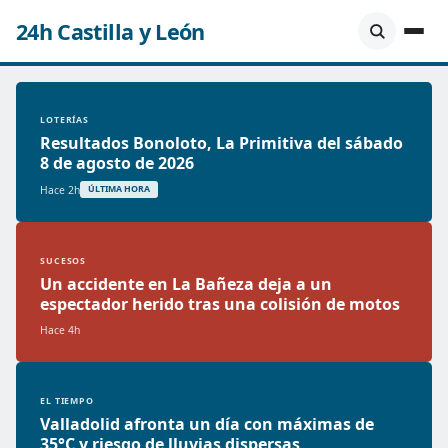
24h Castilla y León
LOTERÍAS
Resultados Bonoloto, La Primitiva del sábado
8 de agosto de 2026
Hace 2h
ÚLTIMA HORA
SUCESOS
Un accidente en La Bañeza deja a un
espectador herido tras una colisión de motos
Hace 4h
EL TIEMPO
Valladolid afronta un día con máximas de
35°C y riesgo de lluvias dispersas