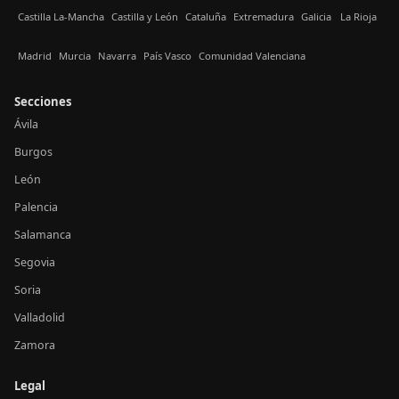
Castilla La-Mancha
Castilla y León
Cataluña
Extremadura
Galicia
La Rioja
Madrid
Murcia
Navarra
País Vasco
Comunidad Valenciana
Secciones
Ávila
Burgos
León
Palencia
Salamanca
Segovia
Soria
Valladolid
Zamora
Legal